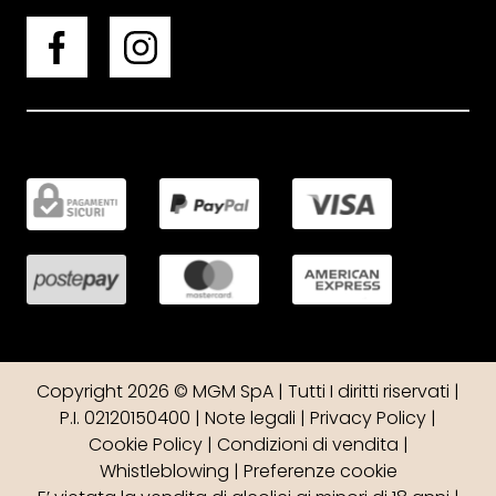
Copyright 2026 © MGM SpA | Tutti I diritti riservati |
P.I. 02120150400 |
Note legali
|
Privacy Policy
|
Cookie Policy
|
Condizioni di vendita
|
Whistleblowing
|
Preferenze cookie