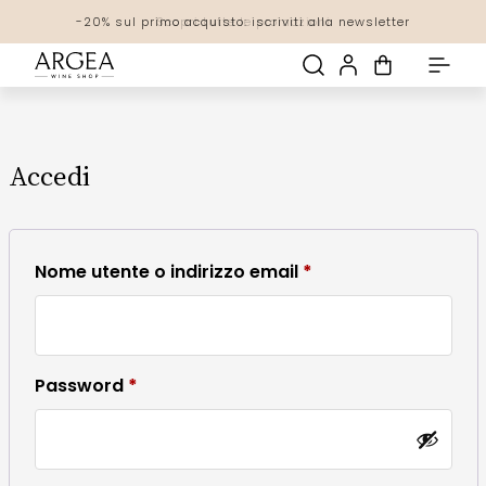
-20% sul primo acquisto: iscriviti alla newsletter
Spedizione gratuita! con una spesa di 69€
Scopri tutte le promozioni
Accedi
Richiesto
Nome utente o indirizzo email
*
Richiesto
Password
*