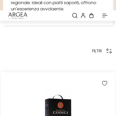
regionale. Ideali con piatti saporiti, offrono
-20% sul primo acquisto: iscriviti alla newsletter
Spedizione gratuita! con una spesa di 69€
Scopri tutte le promozioni
un'esperienza avvolgente.
FILTRI