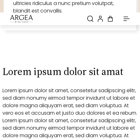
dolore magna aliquyam erat, sed diam
ultricies ridiculus a nunc pretium volutpat,
-20% sul primo acquisto: iscriviti alla newsletter
Spedizione gratuita! con una spesa di 69€
Scopri tutte le promozioni
voluptua.
blandit est convallis.
Lorem ipsum dolor sit amat
Lorem ipsum dolor sit amet, consetetur sadipscing elitr,
sed diam nonumy eirmod tempor invidunt ut labore et
dolore magna aliquyam erat, sed diam voluptua. At
vero eos et accusam et justo duo dolores et ea rebum.
Lorem ipsum dolor sit amet, consetetur sadipscing elitr,
sed diam nonumy eirmod tempor invidunt ut labore et
dolore magna aliquyam erat, sed diam voluptua. At