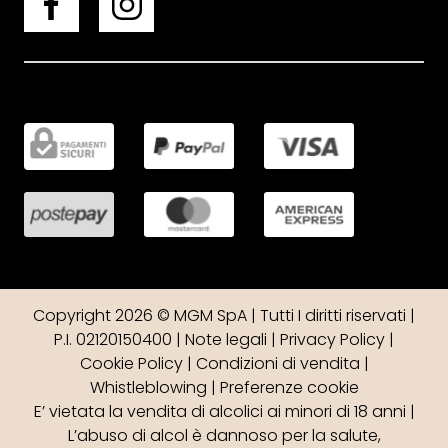
Copyright 2026 © MGM SpA | Tutti I diritti riservati |
P.I. 02120150400 |
Note legali
|
Privacy Policy
|
Cookie Policy
|
Condizioni di vendita
|
Whistleblowing
|
Preferenze cookie
E’ vietata la vendita di alcolici ai minori di 18 anni |
L’abuso di alcol è dannoso per la salute,