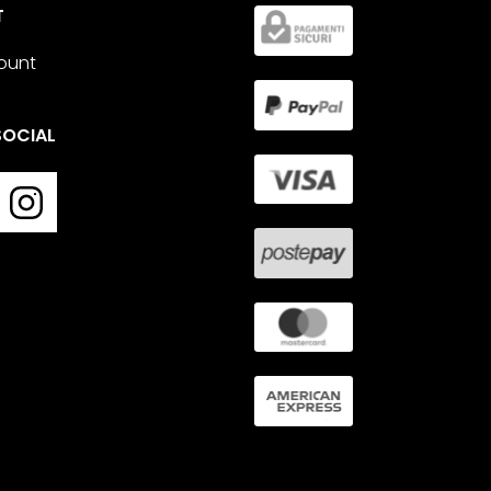
T
count
SOCIAL