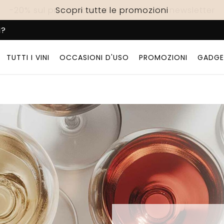
-20% sul primo acquisto: iscriviti alla newsletter
Spedizione gratuita! con una spesa di 69€
Scopri tutte le promozioni
I?
TUTTI I VINI
OCCASIONI D'USO
PROMOZIONI
GADGE