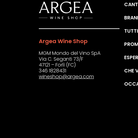
CANT
BRAN
TUTTI 
Argea Wine Shop
PROM
MGM Mondo del Vino SpA
ESPER
Via C. Seganti 73/F
47121 – Forlì (FC)
CHE V
346 1828431
wineshop@argea.com
OCCA