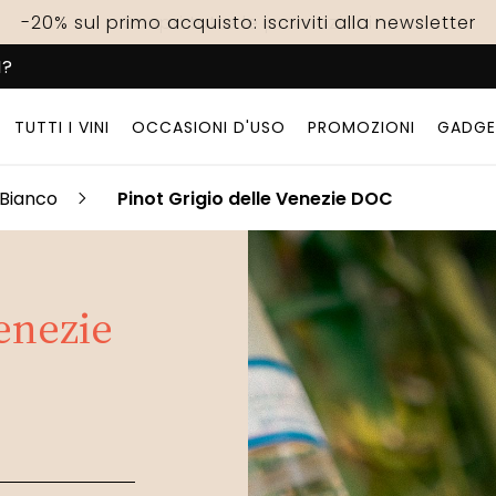
-20% sul primo acquisto: iscriviti alla newsletter
Spedizione gratuita! con una spesa di 69€
Scopri tutte le promozioni
I?
TUTTI I VINI
OCCASIONI D'USO
PROMOZIONI
GADGE
Bianco
Pinot Grigio delle Venezie DOC
enezie