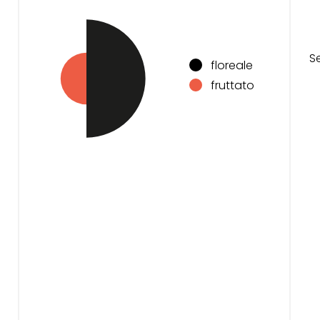
S
floreale
fruttato