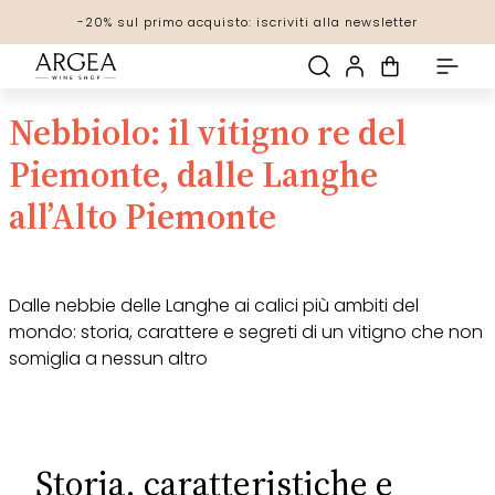
In questi giorni, le spedizioni potrebbero subire ritardi a causa
-20% sul primo acquisto: iscriviti alla newsletter
Spedizione gratuita! con una spesa di 69€
Scopri tutte le promozioni
di rallentamenti nei rifornimenti.
Nebbiolo: il vitigno re del
Piemonte, dalle Langhe
all’Alto Piemonte
Dalle nebbie delle Langhe ai calici più ambiti del
mondo: storia, carattere e segreti di un vitigno che non
somiglia a nessun altro
Storia, caratteristiche e