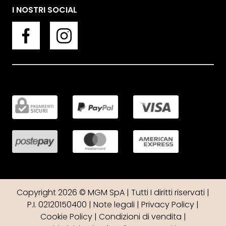
I NOSTRI SOCIAL
Copyright 2026 © MGM SpA | Tutti I diritti riservati |
P.I. 02120150400 |
Note legali
|
Privacy Policy
|
Cookie Policy
|
Condizioni di vendita
|