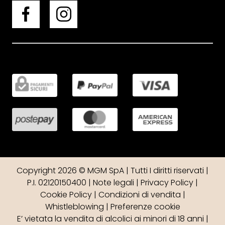
Copyright 2026 © MGM SpA | Tutti I diritti riservati |
P.I. 02120150400 |
Note legali
|
Privacy Policy
|
Cookie Policy
|
Condizioni di vendita
|
Whistleblowing
|
Preferenze cookie
E’ vietata la vendita di alcolici ai minori di 18 anni |