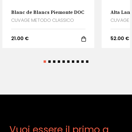
Blanc de Blancs Piemonte DOC
Alta La
CUVAGE METODO CLASSICO
CUVAGE 
21.00 €
52.00 €
Vuoi essere il primo a