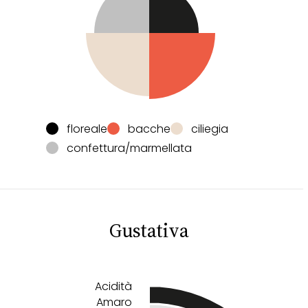
floreale
bacche
ciliegia
confettura/marmellata
Gustativa
Acidità
Amaro