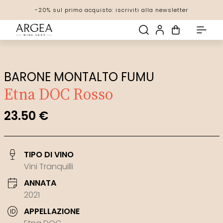
-20% sul primo acquisto: iscriviti alla newsletter
Spedizione gratuita! con una spesa di 69€
Scopri tutte le promozioni
BARONE MONTALTO FUMU
Etna DOC Rosso
23.50 €
TIPO DI VINO
Vini Tranquilli
ANNATA
2021
APPELLAZIONE