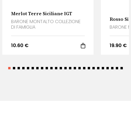
Merlot Terre Siciliane IGT
Rosso Si
BARONE MONTALTO COLLEZIONE
DI FAMIGLIA
BARONE 
10.60 €
19.90 €